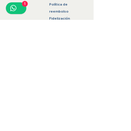
1
Política de
reembolso
Fidelización
Contacto
hilosantomx@gmail.com
871 136 5489
Gómez Palacio, Durango