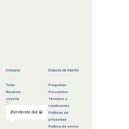
Evita usarlas cuando te bañes, laves las
manos, hagas ejercicio o limpieza.
Comprar
Enlaces de interés
Todo
Preguntas
Rosarios
Frecuentes
Joyería
Términos y
Rebajas
condiciones
¡Bendecido día! 😀
Políticas de
privacidad
Política de envíos