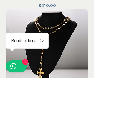
Precio
$210.00
¡Bendecido día! 😀
1
Rosario Collar Grande Acero
Precio
$380.00