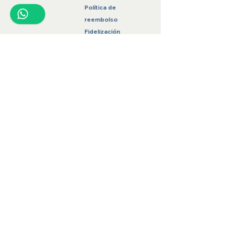
1
Política de
reembolso
Fidelización
Contacto
hilosantomx@gmail.com
871 136 5489
Gómez Palacio, Durango