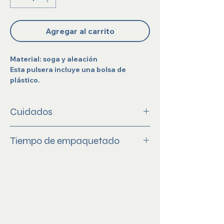
Agregar al carrito
Material: soga y aleación
Esta pulsera incluye una bolsa de
plástico.
Cuidados
Evita el contacto con productos químicos,
Tiempo de empaquetado
como spray para el cabello, lociones,
perfumes, artículos de limpieza, agua de
2-3 dias hábiles
mar o de alberca.
Evita usarlas cuando te bañes, laves las
manos, hagas ejercicio o limpieza.