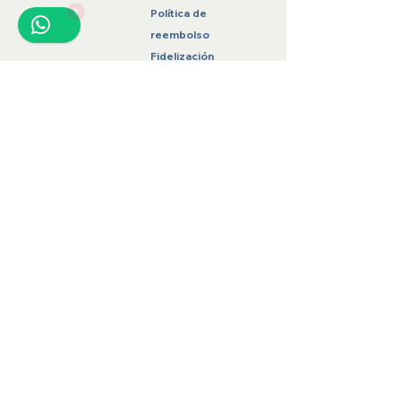
1
Política de
reembolso
Fidelización
Contacto
hilosantomx@gmail.com
871 136 5489
Gómez Palacio, Durango